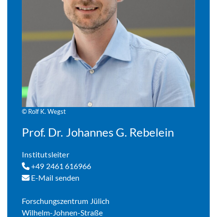
© Rolf K. Wegst
Prof. Dr. Johannes G. Rebelein
Institutsleiter
+49 2461 616966
E-Mail senden
Forschungszentrum Jülich
Wilhelm-Johnen-Straße