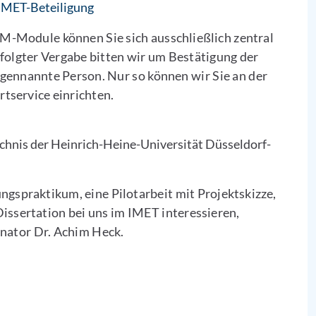
 IMET-Beteiligung
 M-Module können Sie sich ausschließlich zentral
olgter Vergabe bitten wir um Bestätigung der
gennannte Person. Nur so können wir Sie an der
tservice einrichten.
chnis der Heinrich-Heine-Universität Düsseldorf-
hungspraktikum, eine Pilotarbeit mit Projektskizze,
Dissertation bei uns im IMET interessieren,
inator Dr. Achim Heck.