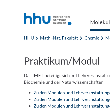
Zum Inhalt springen
Zur Suche springen
Molekul
HHU
Math.-Nat. Fakultät
Chemie
Mo
Praktikum/Modul
Das IMET beteiligt sich mit Lehrveranstalt
Biochemie und der Naturwissenschaften.
Zu den Modulen und Lehrveranstaltunge
Zu den Modulen und Lehrveranstaltung
Zu den Modulen und Lehrveranstaltung